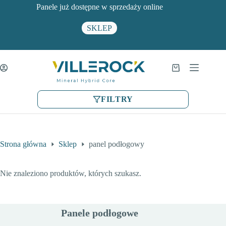
Przejdź
Panele już dostępne w sprzedaży online
do
treści
SKLEP
Koszyk
FILTRY
Strona główna
Sklep
panel podłogowy
Nie znaleziono produktów, których szukasz.
Panele podłogowe