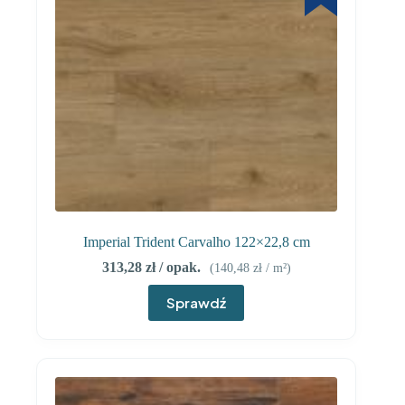
Imperial Trident Carvalho 122×22,8 cm
313,28
zł
/ opak.
(
140,48
zł
/ m²)
Sprawdź