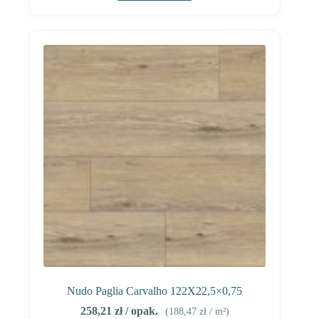
Nudo Paglia Carvalho 122X22,5×0,75
258,21
zł
/ opak.
(
188,47
zł
/ m²)