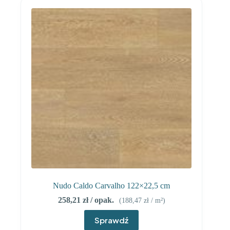
Nudo Caldo Carvalho 122×22,5 cm
258,21
zł
/ opak.
(
188,47
zł
/ m²)
Sprawdź