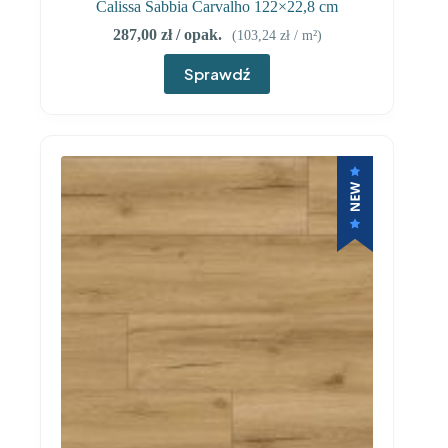
Calissa Sabbia Carvalho 122×22,8 cm
287,00
zł
/ opak.
(
103,24
zł
/ m²)
Sprawdź