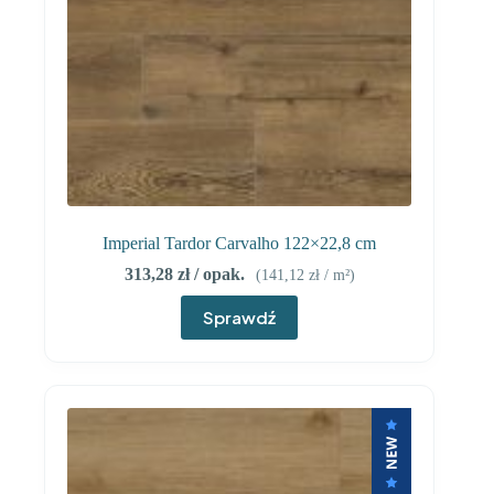
Imperial Tardor Carvalho 122×22,8 cm
313,28
zł
/ opak.
(
141,12
zł
/ m²)
Sprawdź