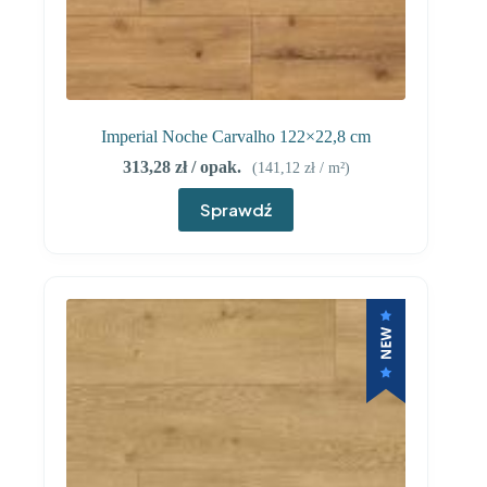
Imperial Noche Carvalho 122×22,8 cm
313,28
zł
/ opak.
(
141,12
zł
/ m²)
Sprawdź