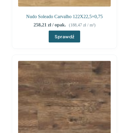
Nudo Soleado Carvalho 122X22,5×0,75
258,21
zł
/ opak.
(
188,47
zł
/ m²)
Sprawdź