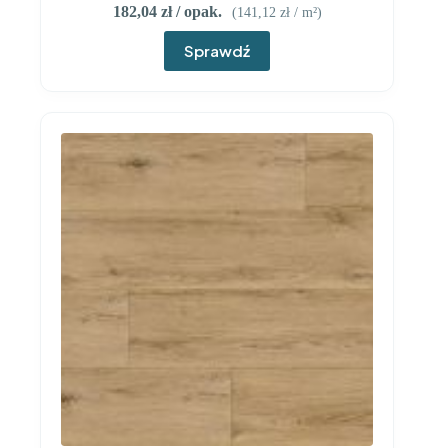
182,04
zł
/ opak.
(
141,12
zł
/ m²)
Sprawdź