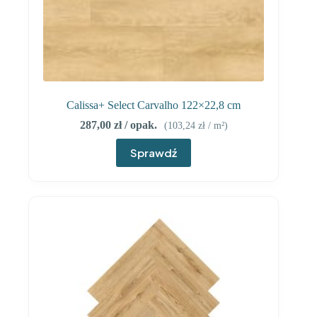
Calissa+ Select Carvalho 122×22,8 cm
287,00
zł
/ opak.
(
103,24
zł
/ m²)
Sprawdź