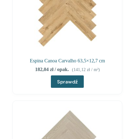
Espina Canoa Carvalho 63,5×12,7 cm
182,04
zł
/ opak.
(
141,12
zł
/ m²)
Sprawdź