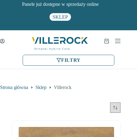
Przejdź
Panele już dostępne w sprzedaży online
do
treści
SKLEP
Koszyk
FILTRY
Strona główna
Sklep
Villerock