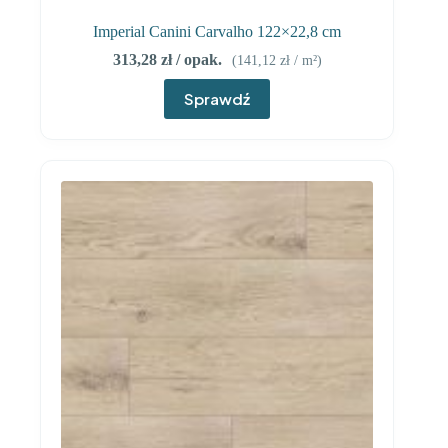
Imperial Canini Carvalho 122×22,8 cm
313,28
zł
/ opak.
(
141,12
zł
/ m²)
Sprawdź