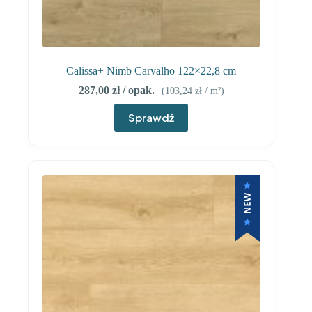
Calissa+ Nimb Carvalho 122×22,8 cm
287,00
zł
/ opak.
(
103,24
zł
/ m²)
Sprawdź